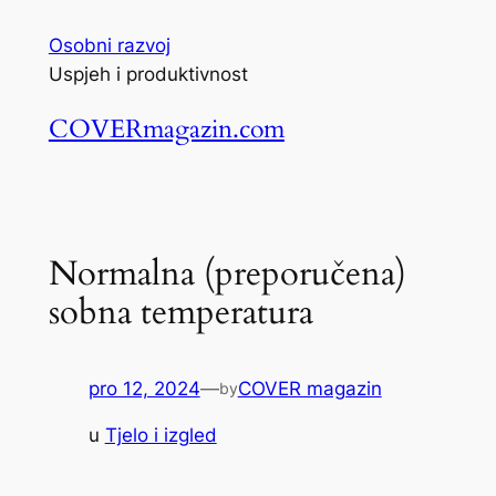
Skoči
Osobni razvoj
do
Uspjeh i produktivnost
sadržaja
COVERmagazin.com
Normalna (preporučena)
sobna temperatura
pro 12, 2024
—
COVER magazin
by
u
Tjelo i izgled