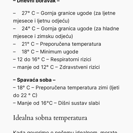
– Dnevni boravak –
– 27° C – Gornja granice ugode (za ljetne
mjesece i ljetnu odjeću)
– 24° C – Gornja granica ugode (za hladne
mjesece i zimsku odjeću)
– 21° C – Preporučena temperatura
– 18° C – Minimum ugode
– 12 do 16° C – Respiratorni rizici
– manje od 12° C – Zdravstveni rizici
– Spavaća soba –
– 18° C – Preporučena temperatura zimi (ljeti
do 22 ° C)
– Manje od 16°C – Dišni sustav slabi
Idealna sobna temperatura
Kada govorimo o nečemu idealnom, morate