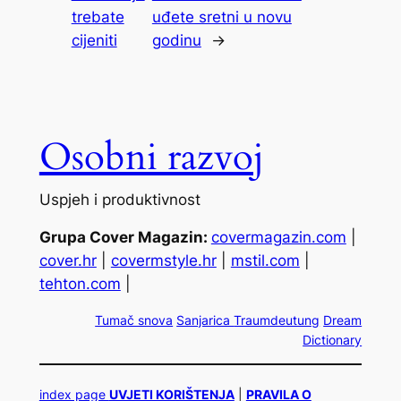
trebate
uđete sretni u novu
cijeniti
godinu
→
Osobni razvoj
Uspjeh i produktivnost
Grupa Cover Magazin:
covermagazin.com
|
cover.hr
|
covermstyle.hr
|
mstil.com
|
tehton.com
|
Tumač snova
Sanjarica
Traumdeutung
Dream
Dictionary
index page
UVJETI KORIŠTENJA
|
PRAVILA O