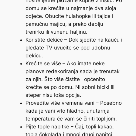
nosite ljetne pidžame kupite zimsku. Po
domu se krećite u najmanje dva sloja
odjeće. Obucite hulahopke ili tajice i
pamučnu majicu, a preko deblju
trenirku ili vunenu haljinu.
Koristite dekice – Dok sjedite na kauču i
gledate TV uvucite se pod udobnu
dekicu.
Krećite se više – Ako imate neke
planove redekoriranja sada je trenutak
za njih. Što više čistite i općenito
krećite se po domu. Ni sobni bicikl ili
steper nisu loša opcija.
Provedite više vremena vani – Posebno
kada je vani vrlo hladno, unutarnja
temperatura će vam se činiti toplijom.
Pijte tople napitke – Čaj, topli kakao,
topla čokolada i mnogi drugi napitci