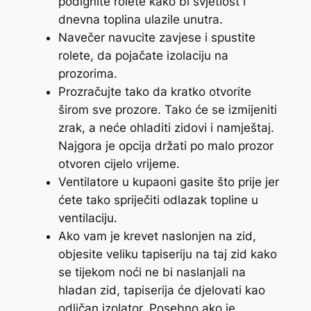
podignite rolete kako bi svjetlost i
dnevna toplina ulazile unutra.
Navečer navucite zavjese i spustite
rolete, da pojačate izolaciju na
prozorima.
Prozračujte tako da kratko otvorite
širom sve prozore. Tako će se izmijeniti
zrak, a neće ohladiti zidovi i namještaj.
Najgora je opcija držati po malo prozor
otvoren cijelo vrijeme.
Ventilatore u kupaoni gasite što prije jer
ćete tako spriječiti odlazak topline u
ventilaciju.
Ako vam je krevet naslonjen na zid,
objesite veliku tapiseriju na taj zid kako
se tijekom noći ne bi naslanjali na
hladan zid, tapiserija će djelovati kao
odličan izolator. Posebno ako je