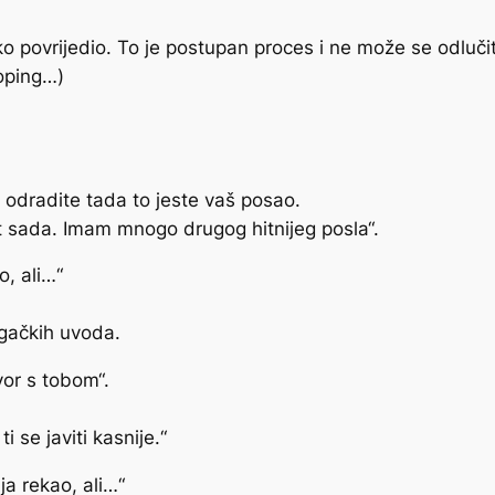
ko povrijedio. To je postupan proces i ne može se odlučit
šoping…)
odradite tada to jeste vaš posao.
et sada. Imam mnogo drugog hitnijeg posla“.
, ali…“
gačkih uvoda.
or s tobom“.
 se javiti kasnije.“
a rekao, ali…“