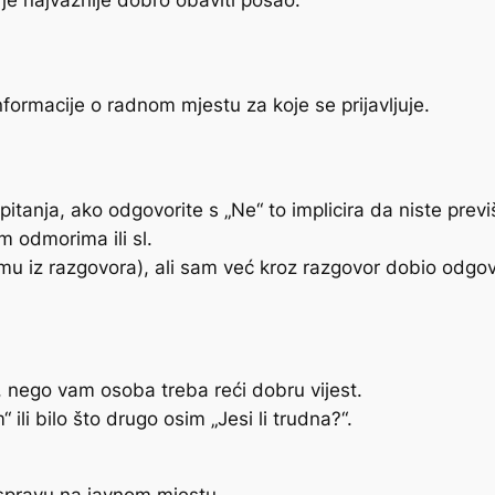
je najvažnije dobro obaviti posao.
formacije o radnom mjestu za koje se prijavljuje.
pitanja, ako odgovorite s „Ne“ to implicira da niste prev
im odmorima ili sl.
mu iz razgovora), ali sam već kroz razgovor dobio odgovo
, nego vam osoba treba reći dobru vijest.
 ili bilo što drugo osim „Jesi li trudna?“.