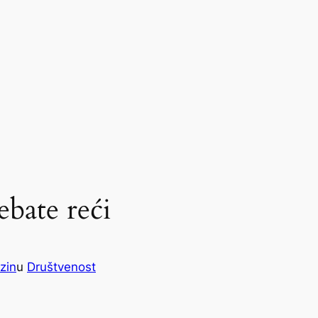
ebate reći
zin
u
Društvenost