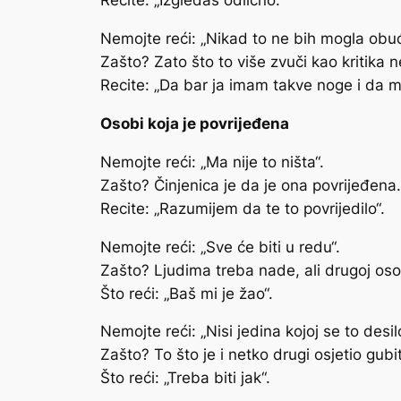
Recite: „Izgledaš odlično.“
Nemojte reći: „Nikad to ne bih mogla obuć
Zašto? Zato što to više zvuči kao kritika 
Recite: „Da bar ja imam takve noge i da mo
Osobi koja je povrijeđena
Nemojte reći: „Ma nije to ništa“.
Zašto? Činjenica je da je ona povrijeđena.
Recite: „Razumijem da te to povrijedilo“.
Nemojte reći: „Sve će biti u redu“.
Zašto? Ljudima treba nade, ali drugoj oso
Što reći: „Baš mi je žao“.
Nemojte reći: „Nisi jedina kojoj se to desil
Zašto? To što je i netko drugi osjetio gub
Što reći: „Treba biti jak“.