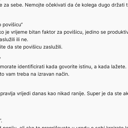
te za sebe. Nemojte očekivati da će kolega dugo držati ta
 povišicu“
je vrijeme bitan faktor za povišicu, jedino se produkt
lužili ili ne.
te da ste povišicu zaslužili.
“
orate identificirati kada govorite istinu, a kada lažete.
što vam treba na izravan način.
spravlja vrijedi danas kao nikad ranije. Super je da ste a
.