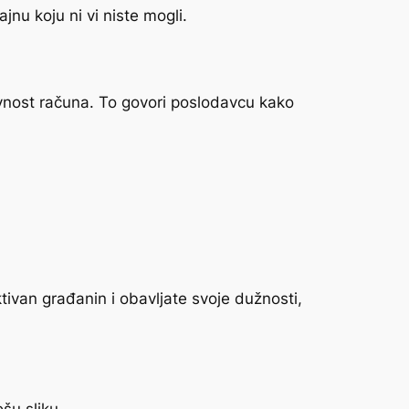
jnu koju ni vi niste mogli.
ivnost računa. To govori poslodavcu kako
ktivan građanin i obavljate svoje dužnosti,