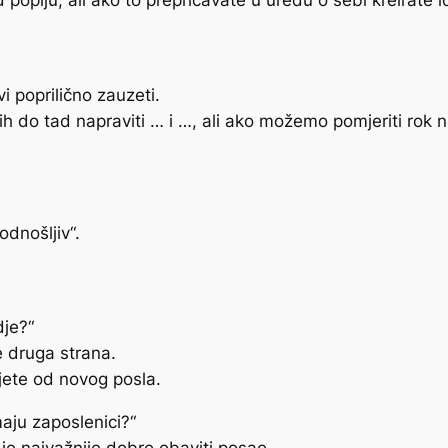
 popiju, ali ako to prepričavate u uredu o sebi kreirate lo
i poprilično zauzeti.
h do tad napraviti … i …, ali ako možemo pomjeriti rok n
dnošljiv“.
dje?“
e druga strana.
ujete od novog posla.
aju zaposlenici?“