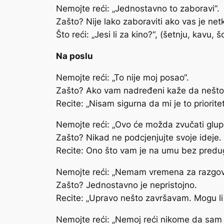
Nemojte reći: „Jednostavno to zaboravi“.
Zašto? Nije lako zaboraviti ako vas je net
Što reći: „Jesi li za kino?“, (šetnju, kavu, 
Na poslu
Nemojte reći: „To nije moj posao“.
Zašto? Ako vam nadređeni kaže da nešto 
Recite: „Nisam sigurna da mi je to priorit
Nemojte reći: „Ovo će možda zvučati glupo
Zašto? Nikad ne podcjenjujte svoje ideje.
Recite: Ono što vam je na umu bez predu
Nemojte reći: „Nemam vremena za razgov
Zašto? Jednostavno je nepristojno.
Recite: „Upravo nešto završavam. Mogu li ti
Nemojte reći: „Nemoj reći nikome da sam j