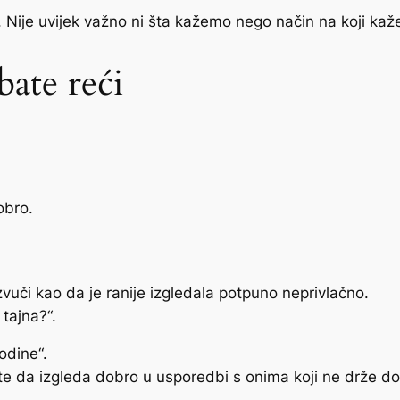
a. Nije uvijek važno ni šta kažemo nego način na koji ka
bate reći
obro.
vuči kao da je ranije izgledala potpuno neprivlačno.
 tajna?“.
odine“.
te da izgleda dobro u usporedbi s onima koji ne drže d