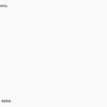
žemo.
o sebe.