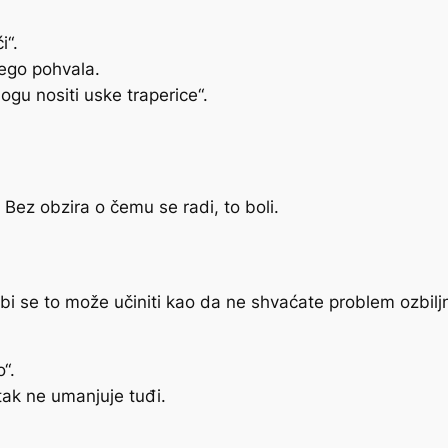
i“.
nego pohvala.
gu nositi uske traperice“.
 Bez obzira o čemu se radi, to boli.
bi se to može učiniti kao da ne shvaćate problem ozbilj
o“.
itak ne umanjuje tuđi.