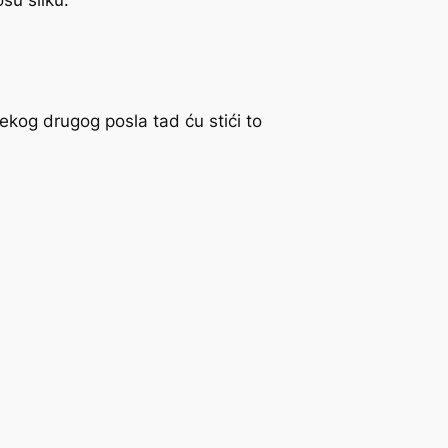
šu sliku.
ekog drugog posla tad ću stići to