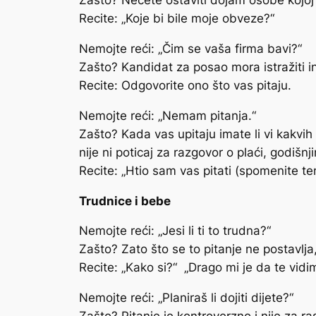
Zašto? Nećete ostaviti dojam osobe kojoj 
Recite: „Koje bi bile moje obveze?“
Nemojte reći: „Čim se vaša firma bavi?“
Zašto? Kandidat za posao mora istražiti in
Recite: Odgovorite ono što vas pitaju.
Nemojte reći: „Nemam pitanja.“
Zašto? Kada vas upitaju imate li vi kakvih 
nije ni poticaj za razgovor o plaći, godišnj
Recite: „Htio sam vas pitati (spomenite te
Trudnice i bebe
Nemojte reći: „Jesi li ti to trudna?“
Zašto? Zato što se to pitanje ne postavlja
Recite: „Kako si?“ „Drago mi je da te vidim“
Nemojte reći: „Planiraš li dojiti dijete?“