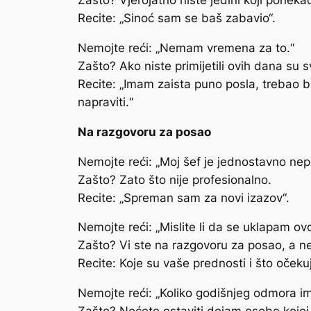
Zašto? Vjerojatno niste jedini koji ponekad
Recite: „Sinoć sam se baš zabavio“.
Nemojte reći: „Nemam vremena za to.“
Zašto? Ako niste primijetili ovih dana su sv
Recite: „Imam zaista puno posla, trebao bi
napraviti.“
Na razgovoru za posao
Nemojte reći: „Moj šef je jednostavno nepo
Zašto? Zato što nije profesionalno.
Recite: „Spreman sam za novi izazov“.
Nemojte reći: „Mislite li da se uklapam ov
Zašto? Vi ste na razgovoru za posao, a n
Recite: Koje su vaše prednosti i što oček
Nemojte reći: „Koliko godišnjeg odmora im