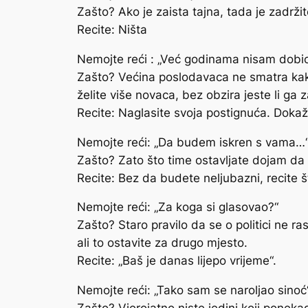
Zašto? Ako je zaista tajna, tada je zadrži
Recite: Ništa
Nemojte reći : „Već godinama nisam dobio
Zašto? Većina poslodavaca ne smatra kako 
želite više novaca, bez obzira jeste li ga zas
Recite: Naglasite svoja postignuća. Dokaži
Nemojte reći: „Da budem iskren s vama…
Zašto? Zato što time ostavljate dojam da m
Recite: Bez da budete neljubazni, recite 
Nemojte reći: „Za koga si glasovao?“
Zašto? Staro pravilo da se o politici ne ra
ali to ostavite za drugo mjesto.
Recite: „Baš je danas lijepo vrijeme“.
Nemojte reći: „Tako sam se naroljao sinoć“