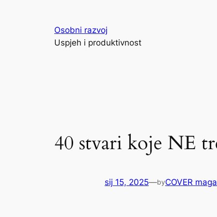
Skoči
do
Osobni razvoj
sadržaja
Uspjeh i produktivnost
40 stvari koje NE tr
sij 15, 2025
—
COVER maga
by