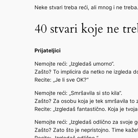
Neke stvari treba reći, ali mnog i ne treb
40 stvari koje ne tre
Prijateljici
Nemojte reći: „Izgledaš umorno“.
Zašto? To implicira da netko ne izgleda d
Recite: „Je li sve OK?“
Nemojte reći: „Smršavila si sto kila“.
Zašto? Za osobu koja je tek smršavila to z
Recite: „Izgledaš fantastično. Koja je tvoja
Nemojte reći: „Izgledaš odlično za svoje g
Zašto? Zato što je nepristojno. Time kaže