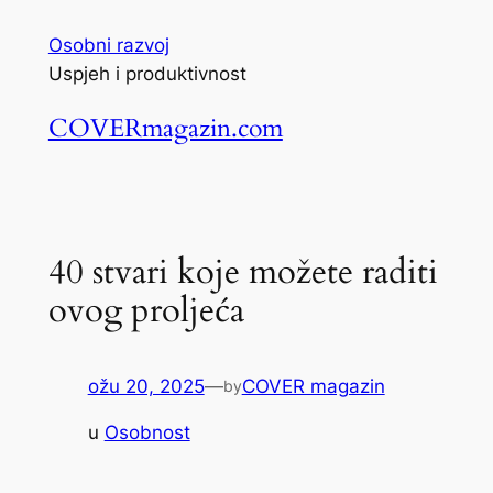
Skoči
Osobni razvoj
do
Uspjeh i produktivnost
sadržaja
COVERmagazin.com
40 stvari koje možete raditi
ovog proljeća
ožu 20, 2025
—
COVER magazin
by
u
Osobnost