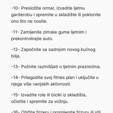
-10- Presložite ormar, izvadite ljetnu
garderobu i spremite u skladište ili poklonite
ono što ne nosite.
-11- Zamijenite zimske gume ljetnim i
prekontrolirajte auto.
-12- Započnite sa sadnjom novog kućnog
bilja.
-13- Počnite razmišljati o ljetnim praznicima.
-14- Prilagodite svoj fitnes plan i uključite u
njega više vanjskih aktivnosti.
-15- Izvadite role ili bicikl iz skladišta,
očistite i spremite za vožnju.
-16- Otiđite frizeru i promijenite frizuru ili stil.