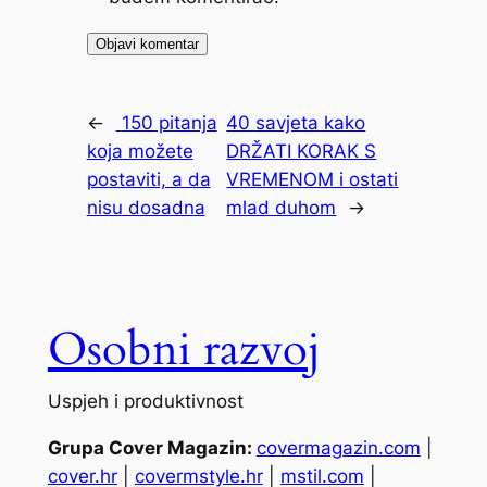
←
150 pitanja
40 savjeta kako
koja možete
DRŽATI KORAK S
postaviti, a da
VREMENOM i ostati
nisu dosadna
mlad duhom
→
Osobni razvoj
Uspjeh i produktivnost
Grupa Cover Magazin:
covermagazin.com
|
cover.hr
|
covermstyle.hr
|
mstil.com
|