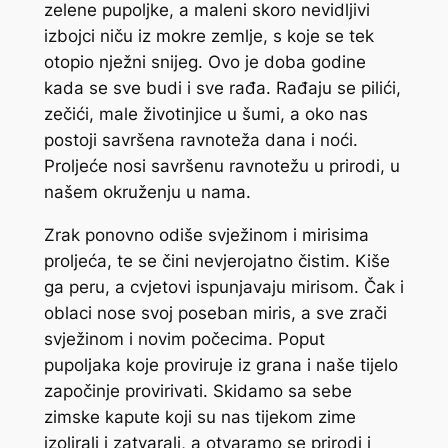
zelene pupoljke, a maleni skoro nevidljivi
izbojci niču iz mokre zemlje, s koje se tek
otopio nježni snijeg. Ovo je doba godine
kada se sve budi i sve rađa. Rađaju se pilići,
zečići, male životinjice u šumi, a oko nas
postoji savršena ravnoteža dana i noći.
Proljeće nosi savršenu ravnotežu u prirodi, u
našem okruženju u nama.
Zrak ponovno odiše svježinom i mirisima
proljeća, te se čini nevjerojatno čistim. Kiše
ga peru, a cvjetovi ispunjavaju mirisom. Čak i
oblaci nose svoj poseban miris, a sve zrači
svježinom i novim počecima. Poput
pupoljaka koje proviruje iz grana i naše tijelo
započinje provirivati. Skidamo sa sebe
zimske kapute koji su nas tijekom zime
izolirali i zatvarali, a otvaramo se prirodi i